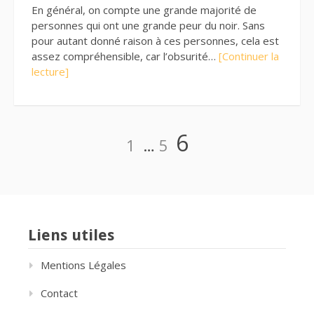
En général, on compte une grande majorité de
personnes qui ont une grande peur du noir. Sans
pour autant donné raison à ces personnes, cela est
assez compréhensible, car l’obsurité…
[Continuer la
lecture]
Pagination
Page
Page
Page
6
1
…
5
des
publications
Liens utiles
Mentions Légales
Contact