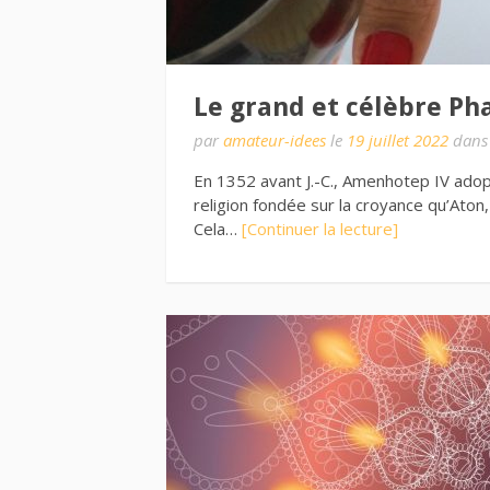
Le grand et célèbre P
par
amateur-idees
le
19 juillet 2022
dan
En 1352 avant J.-C., Amenhotep IV ado
religion fondée sur la croyance qu’Aton, l
Cela…
[Continuer la lecture]