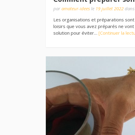
par
amateur-idees
le
19 juillet 2022
dan
Les organisations et préparations sont 
loisirs que vous avez préparés ne vont 
solution pour éviter…
[Continuer la lect