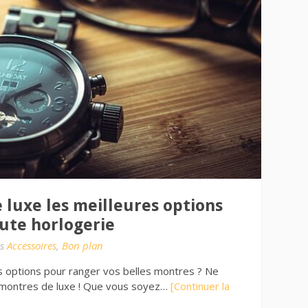
 luxe les meilleures options
ute horlogerie
s
Accessoires
,
Bon plan
s options pour ranger vos belles montres ? Ne
à montres de luxe ! Que vous soyez…
[Continuer la