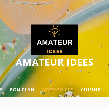
AMATEUR IDEES
ger les idées
É
BON PLAN
ACCESSOIRES
CUISINE