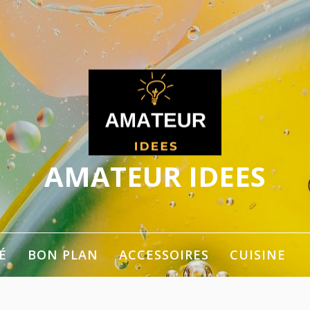
AMATEUR IDEES
ger les idées
É
BON PLAN
ACCESSOIRES
CUISINE