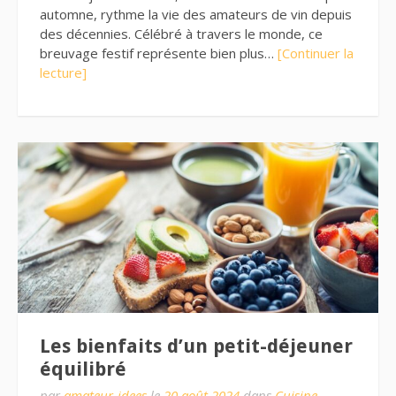
automne, rythme la vie des amateurs de vin depuis
des décennies. Célébré à travers le monde, ce
breuvage festif représente bien plus…
[Continuer la
lecture]
Les bienfaits d’un petit-déjeuner
équilibré
par
amateur-idees
le
20 août 2024
dans
Cuisine