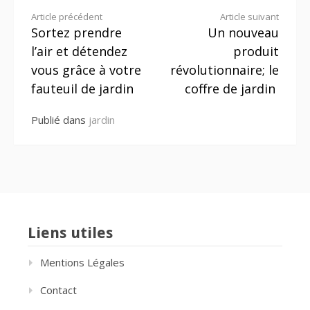
jardin ?
Lire
Article précédent
Article suivant
Sortez prendre
Un nouveau
la
l’air et détendez
produit
suite
vous grâce à votre
révolutionnaire; le
fauteuil de jardin
coffre de jardin
Publié dans
jardin
Liens utiles
Mentions Légales
Contact