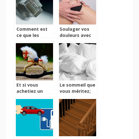
réchaud
vision de la
innovant
santé ?
Comment est
Soulager vos
ce que les
douleurs avec
routeurs 4g
une attelle
influent sur
l’utilisation de
l’Internet ?
Et si vous
Le sommeil que
achetiez un
vous méritez;
cheval à bascule
grâce aux
pour votre
coussins
enfant ?
orthopédiques