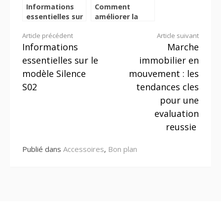
Informations
Comment
essentielles sur
améliorer la
le modèle
récupération et
Lire
Article précédent
Article suivant
Silence S02
le sommeil chez
Informations
Marche
les sportifs
la
pour une
essentielles sur le
immobilier en
performance
suite
modèle Silence
mouvement : les
optimale
S02
tendances cles
pour une
evaluation
reussie
Publié dans
Accessoires
,
Bon plan