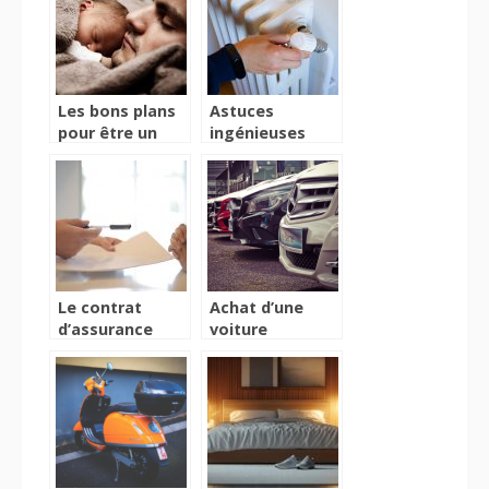
ongles
Les bons plans
Astuces
pour être un
ingénieuses
super papa
pour camoufler
un radiateur et
embellir votre
espace
Le contrat
Achat d’une
d’assurance
voiture
auto : que faut-
d’occasion :
il savoir sur les
Quelles sont les
formules de
principales
garanties
procédures à
proposées ?
suivre ?