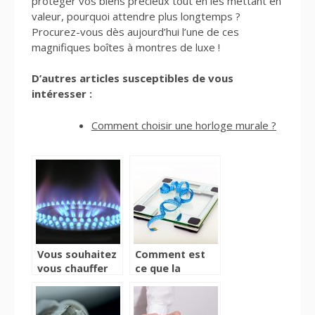
protéger vos biens précieux tout en les mettant en
valeur, pourquoi attendre plus longtemps ?
Procurez-vous dès aujourd’hui l’une de ces
magnifiques boîtes à montres de luxe !
D’autres articles susceptibles de vous
intéresser :
Comment choisir une horloge murale ?
Vous souhaitez
Comment est
vous chauffer
ce que la
sans effort ?
balance
Jettez un coup
connectée
d’œil à ce
change notre