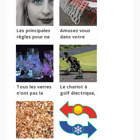
Les principales
Amusez vous
règles pour ne
dans votre
pas avoir des
jardin grâce à
cicatrices
une table
d’acné
pliante
Tous les verres
Le chariot à
n’ont pas la
golf électrique,
même
un véritable
fabrication
accessoire
approprié de
transport de
matériel de golf