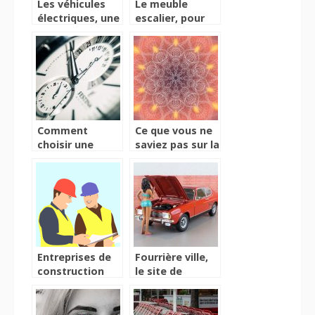
Les véhicules
Le meuble
électriques, une
escalier, pour
alternative
une décoration
bénéfique
originale
Comment
Ce que vous ne
choisir une
saviez pas sur la
horloge murale
symbolique du
?
Mandala
Entreprises de
Fourrière ville,
construction
le site de
professionnelles
dépannage