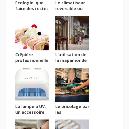
Ecologie: que
Le climatiseur
faire des restes
reversible ou
de branches du
thermopompe
jardinage?
Crêpière
L’utilisation de
professionnelle
la mapemonde
pour la réussite
numérique chez
de vos crêpes
les adolescents.
La lampe à UV,
Le bricolage par
un accessoire
les
indispensable
professionnels
pour sècher vos
et leurs outils