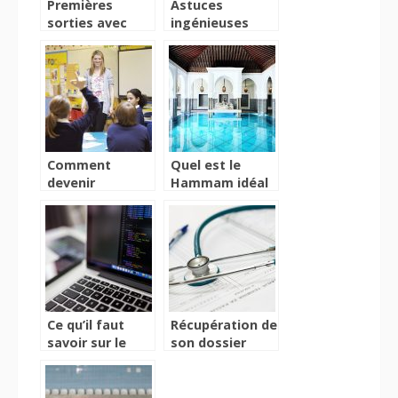
Premières
Astuces
sorties avec
ingénieuses
son bébé, ce
pour camoufler
qu’il faut savoir
un radiateur et
embellir votre
espace
Comment
Quel est le
devenir
Hammam idéal
instituteur ou
pour un
institutrice ?
moment soin et
détente à
Paris ?
Ce qu’il faut
Récupération de
savoir sur le
son dossier
langage C
médical lors
d’un
changement de