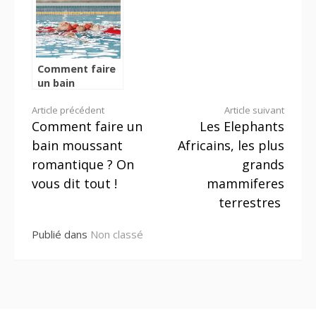
médecin
traitant
Comment faire
un bain
moussant
Lire
Article précédent
Article suivant
romantique ?
Comment faire un
Les Elephants
On vous dit
la
tout !
bain moussant
Africains, les plus
suite
romantique ? On
grands
vous dit tout !
mammiferes
terrestres
Publié dans
Non classé