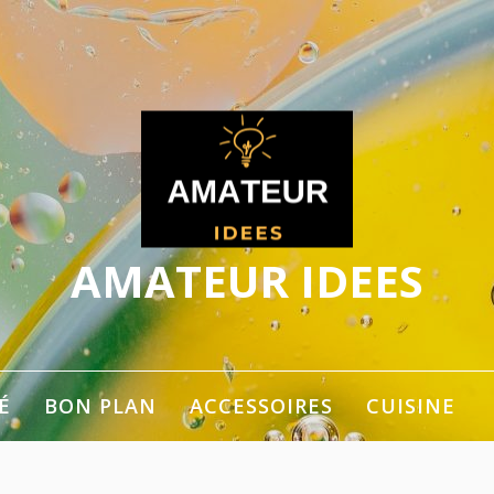
AMATEUR IDEES
ger les idées
É
BON PLAN
ACCESSOIRES
CUISINE