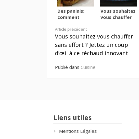
Des paninis:
Vous souhaitez
comment
vous chauffer
préparer ces
sans effort ?
Lire
Article précédent
délicieux
Jettez un coup
Vous souhaitez vous chauffer
sandwichs?
d’œil à ce
la
réchaud
sans effort ? Jettez un coup
innovant
suite
d’œil à ce réchaud innovant
Publié dans
Cuisine
Liens utiles
Mentions Légales