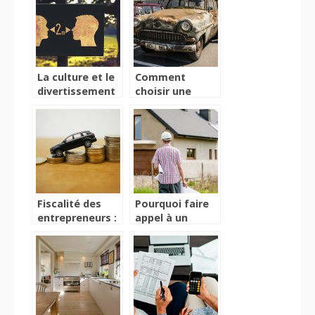
La culture et le
Comment
divertissement
choisir une
à l’épreuve du
assurance pour
Coronavirus
son premier
véhicule ?
Fiscalité des
Pourquoi faire
entrepreneurs :
appel à un
pourquoi
charpentier ?
privilégier
l’achat d’une
voiture neuve ?