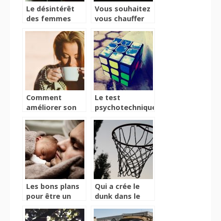
Le désintérêt
Vous souhaitez
des femmes
vous chauffer
pour la pilule :
sans effort ?
Les effets
Jettez un coup
secondaires liés
d’œil à ce
à celle ci
réchaud
innovant
Comment
Le test
améliorer son
psychotechnique,
mode de vie ?
pour déterminer
qui embaucher
Les bons plans
Qui a crée le
pour être un
dunk dans le
super papa
basketball ?