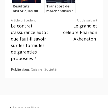
Résultats
Transport de
historiques du
marchandises :
vote pour la
Combien de
Lire
Article précédent
Article suivant
réforme de la
kilos dans une
Le contrat
Le grand et
Ligue 1 de
tonne ? Les
la
football
calculs qui font
d’assurance auto :
célèbre Pharaon
la difference
suite
que faut-il savoir
Akhenaton
sur les formules
de garanties
proposées ?
Publié dans
Cuisine
,
Société