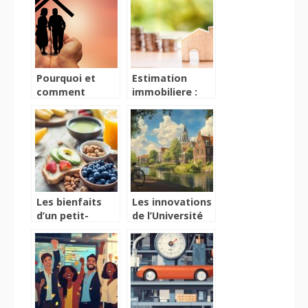
commencer la
principales
musique ?
procédures à
suivre ?
Pourquoi et
Estimation
comment
immobiliere :
choisir une
l’expertise d’un
maison de
professionnel
retraite ?
pour une
estimation
precise
Les bienfaits
Les innovations
d’un petit-
de l’Université
déjeuner
de Wageningen
équilibré
qui
transforment
notre
alimentation