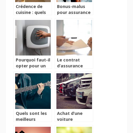
Crédence de
Bonus-malus
cuisine : quels
pour assurance
sont les
auto :
modèles
fonctionnement
tendances ?
et calcul
Pourquoi faut-il
Le contrat
opter pour un
d’assurance
chauffe-eau
auto : que faut-
électrique ?
il savoir sur les
formules de
garanties
proposées ?
Quels sont les
Achat d’une
meilleurs
voiture
instruments
d’occasion :
pour
Quelles sont les