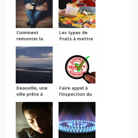
France?
Comment
Les types de
remonter la
fruits à mettre
pente après
dans la
avoir perdu une
préparation de
personne
la paella
proche ?
Deauville, une
Faire appel à
ville prête à
l’inspection du
accueillir vos
travail, la
événements
procédure à
durant toute
suivre
l’année