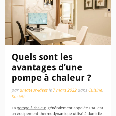
Quels sont les
avantages d’une
pompe à chaleur ?
par
amateur-idees
le
7 mars 2022
dans
Cuisine
,
Société
La
pompe à chaleur
généralement appelée PAC est
un équipement thermodynamique utilisé à domicile