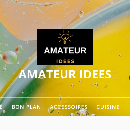
AMATEUR IDEES
ger les idées
É
BON PLAN
ACCESSOIRES
CUISINE