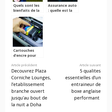
Quels sont les
Assurance auto
bienfaits de la
: quelle est la
musique pour
meilleure
les enfants ?
garantie à
choisir et
pourquoi ?
Cartouches
d’encre pour
imprimante :
Lire
Article précédent
Article suivant
que faut-il
Decouvrez Plaza
5 qualites
savoir ?
la
Corniche Lounges,
essentielles d’un
suite
l’etablissement
entraineur de
branche ouvert
boxe anglaise
jusqu’au bout de
performant
la nuit a Doha