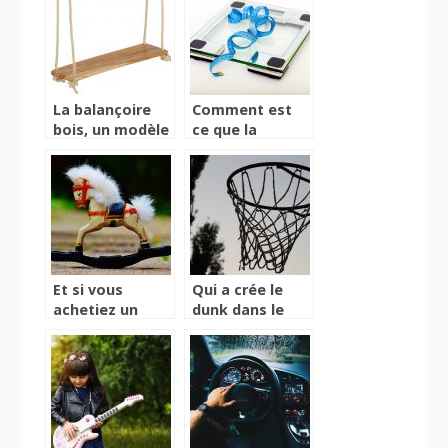
La balançoire
Comment est
bois, un modèle
ce que la
ancien qui refait
balance
surface
connectée
change notre
vision de la
santé ?
Et si vous
Qui a crée le
achetiez un
dunk dans le
cheval à bascule
basketball ?
pour votre
enfant ?