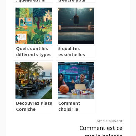
meilleure
imprimante :
garantie à
que faut-il
choisir et
savoir ?
pourquoi ?
Quels sont les
5 qualites
différents types
essentielles
de loisirs
d’un entraineur
manuels ? Le
de boxe
guide bricolage
anglaise
2022
performant
Decouvrez Plaza
Comment
Corniche
choisir la
Lounges,
meilleure
Lire
Article suivant
l’etablissement
plateforme de
Comment est ce
branche ouvert
paris sportifs :
la
jusqu’au bout
guide
que la balance