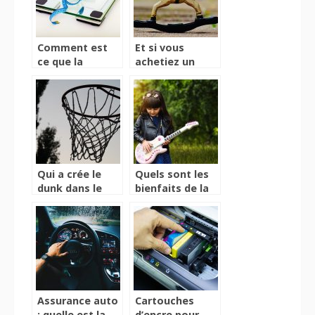
Comment est
Et si vous
ce que la
achetiez un
balance
cheval à bascule
connectée
pour votre
change notre
enfant ?
vision de la
santé ?
Qui a crée le
Quels sont les
dunk dans le
bienfaits de la
basketball ?
musique pour
les enfants ?
Assurance auto
Cartouches
: quelle est la
d’encre pour