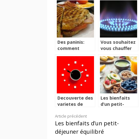
Des paninis:
Vous souhaitez
comment
vous chauffer
préparer ces
sans effort ?
délicieux
Jettez un coup
sandwichs?
d’œil à ce
réchaud
innovant
Decouverte des
Les bienfaits
varietes de
d’un petit-
dosettes pour
déjeuner
Lire
Article précédent
machine
équilibré
Les bienfaits d’un petit-
tassimo
la
déjeuner équilibré