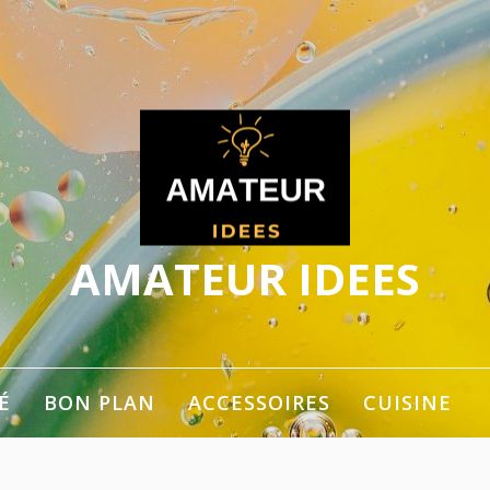
AMATEUR IDEES
ger les idées
É
BON PLAN
ACCESSOIRES
CUISINE