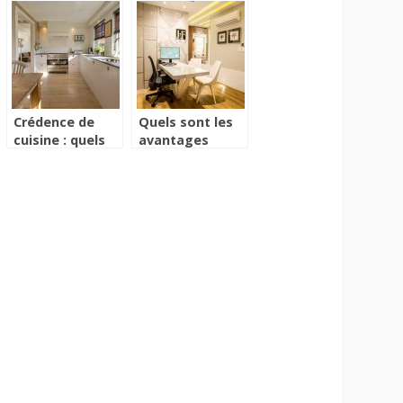
Crédence de
Quels sont les
cuisine : quels
avantages
sont les
d’une pompe à
modèles
chaleur ?
tendances ?