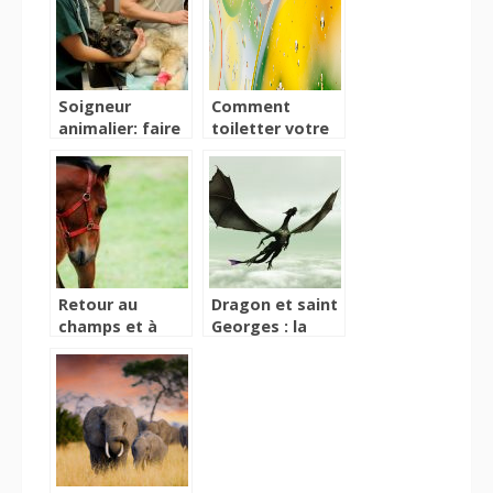
animaux en
détresse
Soigneur
Comment
animalier: faire
toiletter votre
de son rêve une
chien sans l’aide
réalité
d’un
professionnel?
Retour au
Dragon et saint
champs et à
Georges : la
votre écurie
vérité derrière
sans souci,
le mythe
procurez vous
de votre licol
cheval!