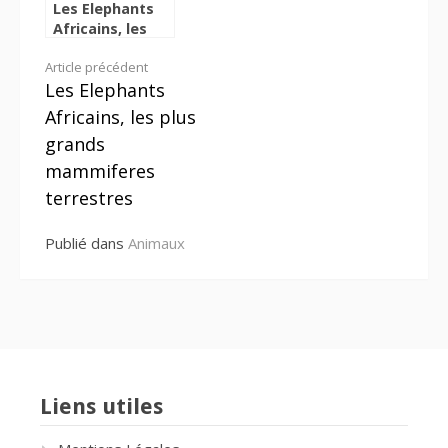
Les Elephants
Africains, les
plus grands
Lire
Article précédent
mammiferes
Les Elephants
terrestres
la
Africains, les plus
suite
grands
mammiferes
terrestres
Publié dans
Animaux
Liens utiles