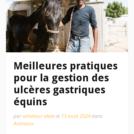
Meilleures pratiques
pour la gestion des
ulcères gastriques
équins
par
amateur-idees
le
13 août 2024
dans
Animaux