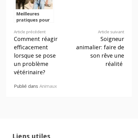
Meilleures
pratiques pour
la gestion des
Lire
Article précédent
Article suivant
ulcères
Comment réagir
Soigneur
gastriques
la
équins
efficacement
animalier: faire de
suite
lorsque se pose
son rêve une
un problème
réalité
vétérinaire?
Publié dans
Animaux
Liens utiles