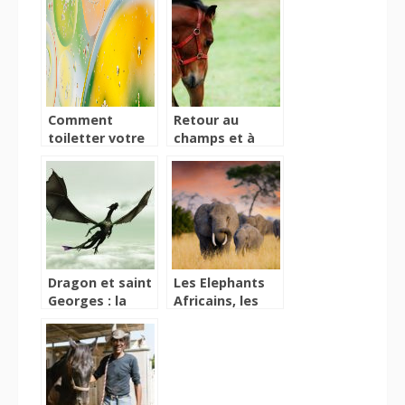
un problème
réalité
vétérinaire?
Comment
Retour au
toiletter votre
champs et à
chien sans l’aide
votre écurie
d’un
sans souci,
professionnel?
procurez vous
de votre licol
cheval!
Dragon et saint
Les Elephants
Georges : la
Africains, les
vérité derrière
plus grands
le mythe
mammiferes
terrestres