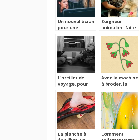
Un nouvel écran
Soigneur
pour une
animalier: faire
meilleure
de son rêve une
réussite
réalité
professionnelle
L’oreiller de
Avec la machine
voyage, pour
à broder, la
dormir
broderie est
paisiblement
une véritable
dans les
partie de plaisir!
transports
La planche à
Comment