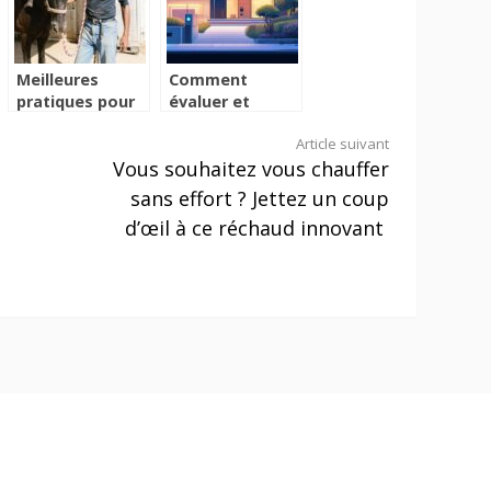
Meilleures
Comment
pratiques pour
évaluer et
la gestion des
renforcer la
Article suivant
ulcères
sécurité de
Vous souhaitez vous chauffer
gastriques
votre domicile
équins
sans effort ? Jettez un coup
d’œil à ce réchaud innovant