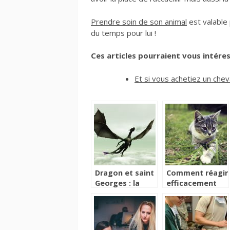
Prendre soin de son animal
est valable 
du temps pour lui !
Ces articles pourraient vous intéres
Et si vous achetiez un chev
Dragon et saint
Comment réagir
Georges : la
efficacement
vérité derrière
lorsque se pose
le mythe
un problème
vétérinaire?