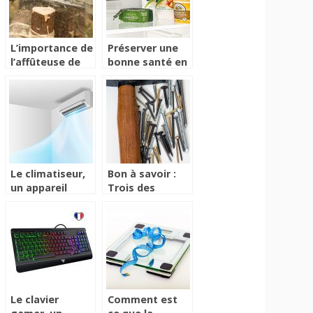
détresse
L’importance de
Préserver une
l’affûteuse de
bonne santé en
chaîne
utilisant les
cellules de
refroidissement
Le climatiseur,
Bon à savoir :
un appareil
Trois des
d’émission de
nombreux types
fraîcheur en
de cloueurs
période de
chaleur
Le clavier
Comment est