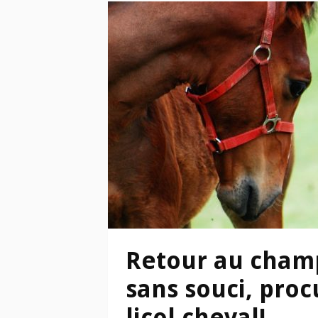
Retour au champ
sans souci, proc
licol cheval!