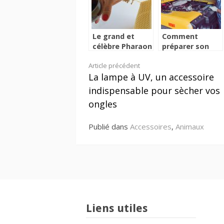
Le grand et
Comment
célèbre Pharaon
préparer son
Akhenaton
véhicule pour un
Lire
Article précédent
voyage ?
La lampe à UV, un accessoire
la
indispensable pour sècher vos
suite
ongles
Publié dans
Accessoires
,
Animaux
Liens utiles