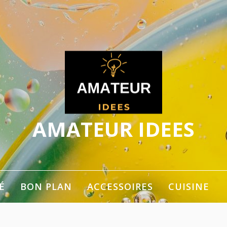
AMATEUR IDEES
ger les idées
É
BON PLAN
ACCESSOIRES
CUISINE