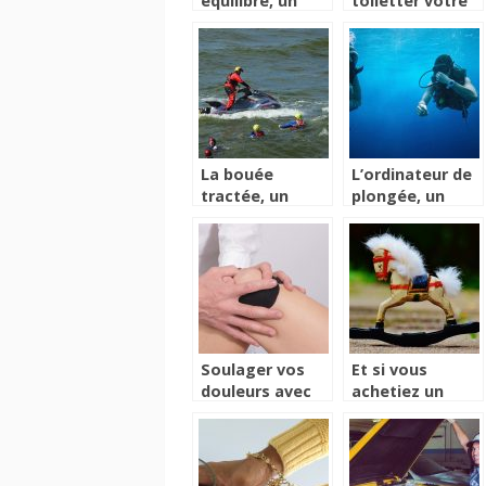
équilibre, un
toiletter votre
accessoire
chien sans l’aide
amélioratif des
d’un
conditions
professionnel?
d’équilibre
La bouée
L’ordinateur de
tractée, un
plongée, un
moyen idéal de
accessoire idéal
se divertir dans
pour avoir
l’eau
toutes les
informations
lors de votre
plongé
Soulager vos
Et si vous
douleurs avec
achetiez un
une attelle
cheval à bascule
pour votre
enfant ?