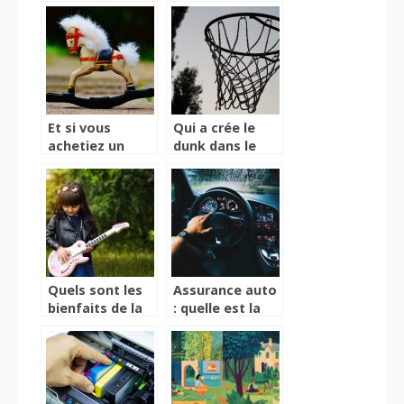
ancien qui refait
balance
surface
connectée
change notre
vision de la
santé ?
Et si vous
Qui a crée le
achetiez un
dunk dans le
cheval à bascule
basketball ?
pour votre
enfant ?
Quels sont les
Assurance auto
bienfaits de la
: quelle est la
musique pour
meilleure
les enfants ?
garantie à
choisir et
pourquoi ?