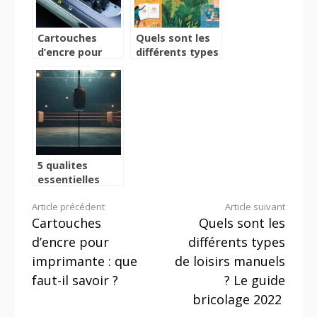
Cartouches
Quels sont les
d’encre pour
différents types
imprimante :
de loisirs
que faut-il
manuels ? Le
savoir ?
guide bricolage
2022
5 qualites
essentielles
d’un entraineur
Lire
Article précédent
Article suivant
de boxe
Cartouches
Quels sont les
anglaise
la
performant
d’encre pour
différents types
suite
imprimante : que
de loisirs manuels
faut-il savoir ?
? Le guide
bricolage 2022