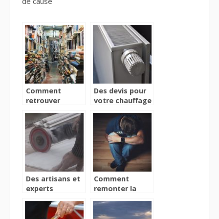
de cause
Comment
Des devis pour
retrouver
votre chauffage
rapidement une
réalisés par des
bibliothèque en
professionnels
France?
Des artisans et
Comment
experts
remonter la
carreleurs à
pente après
votre service
avoir perdu une
personne