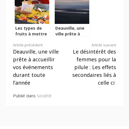
proche ?
Les types de
Deauville, une
fruits à mettre
ville prête à
dans la
accueillir vos
Lire
Article précédent
Article suivant
préparation de
événements
Deauville, une ville
Le désintérêt des
la paella
durant toute
la
l’année
prête à accueillir
femmes pour la
suite
vos événements
pilule : Les effets
durant toute
secondaires liés à
l’année
celle ci
Publié dans
Société