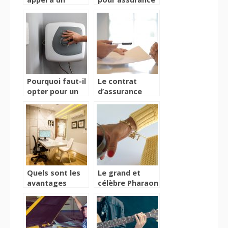
charpentier ?
auto :
fonctionnement
et calcul
Pourquoi faut-il
Le contrat
opter pour un
d’assurance
chauffe-eau
auto : que faut-
électrique ?
il savoir sur les
formules de
garanties
proposées ?
Quels sont les
Le grand et
avantages
célèbre Pharaon
d’une pompe à
Akhenaton
chaleur ?