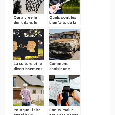
Qui a crée le
Quels sont les
dunk dans le
bienfaits de la
basketball ?
musique pour
les enfants ?
La culture et le
Comment
divertissement
choisir une
à l’épreuve du
assurance pour
Coronavirus
son premier
véhicule ?
Pourquoi faire
Bonus-malus
appel à un
pour assurance