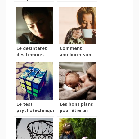
accueillir vos
travail, la
événements
procédure à
durant toute
suivre
l’année
Le désintérêt
Comment
des femmes
améliorer son
pour la pilule :
mode de vie ?
Les effets
secondaires liés
à celle ci
Le test
Les bons plans
psychotechnique,
pour être un
pour déterminer
super papa
qui embaucher