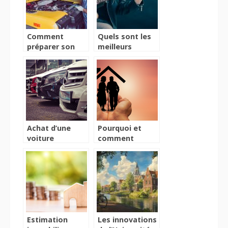
Comment
Quels sont les
préparer son
meilleurs
véhicule pour un
instruments
voyage ?
pour
commencer la
musique ?
Achat d’une
Pourquoi et
voiture
comment
d’occasion :
choisir une
Quelles sont les
maison de
principales
retraite ?
procédures à
suivre ?
Estimation
Les innovations