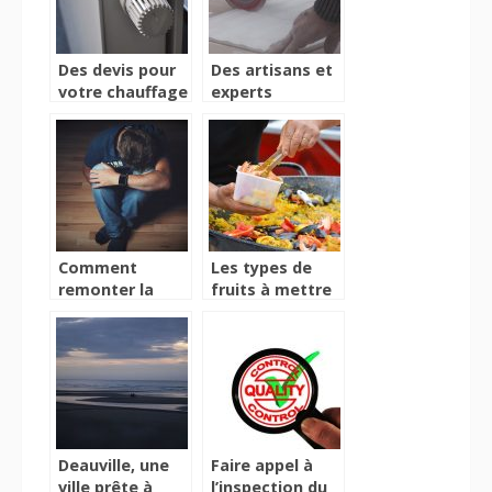
Des devis pour
Des artisans et
votre chauffage
experts
réalisés par des
carreleurs à
professionnels
votre service
Comment
Les types de
remonter la
fruits à mettre
pente après
dans la
avoir perdu une
préparation de
personne
la paella
proche ?
Deauville, une
Faire appel à
ville prête à
l’inspection du