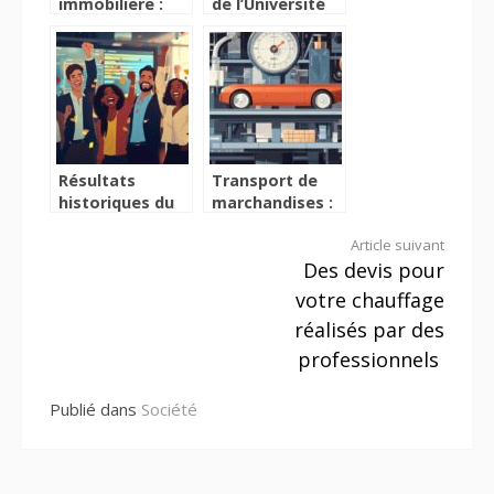
immobiliere :
de l’Université
l’expertise d’un
de Wageningen
professionnel
qui
pour une
transforment
estimation
notre
precise
alimentation
Résultats
Transport de
historiques du
marchandises :
vote pour la
Combien de
Lire
Article suivant
réforme de la
kilos dans une
Des devis pour
Ligue 1 de
tonne ? Les
la
football
calculs qui font
votre chauffage
la difference
suite
réalisés par des
professionnels
Publié dans
Société