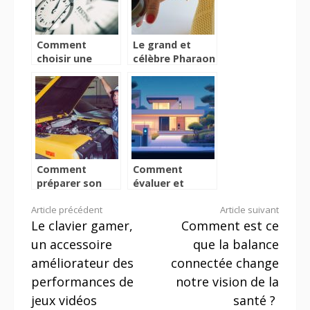
Comment
Le grand et
choisir une
célèbre Pharaon
horloge murale
Akhenaton
?
Comment
Comment
préparer son
évaluer et
véhicule pour un
renforcer la
Lire
Article précédent
Article suivant
voyage ?
sécurité de
Le clavier gamer,
Comment est ce
votre domicile
la
un accessoire
que la balance
suite
améliorateur des
connectée change
performances de
notre vision de la
jeux vidéos
santé ?