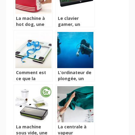
La machine à
Le clavier
hot dog, une
gamer, un
machine
accessoire
destinée et
améliorateur
appropriée pour
des
la préparation
performances
des hots dog
de jeux vidéos
Comment est
L’ordinateur de
ce que la
plongée, un
balance
accessoire idéal
connectée
pour avoir
change notre
toutes les
vision de la
informations
santé ?
lors de votre
plongé
La machine
La centrale à
sous vide, une
vapeur