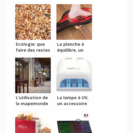
d’émission de
nombreux types
fraîcheur en
de cloueurs
période de
chaleur
Ecologie: que
La planche à
faire des restes
équilibre, un
de branches du
accessoire
jardinage?
amélioratif des
conditions
d’équilibre
L’utilisation de
La lampe à UV,
la mapemonde
un accessoire
numérique chez
indispensable
les adolescents.
pour sècher vos
ongles