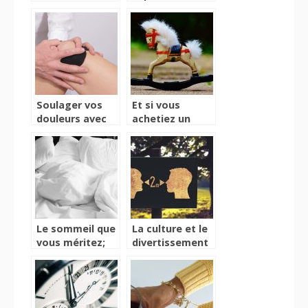
véritable
professionnelle,
machine de
pour un parfait
conservation et
repassage
de protection
de vos aliments
Soulager vos
Et si vous
douleurs avec
achetiez un
une attelle
cheval à bascule
pour votre
enfant ?
Le sommeil que
La culture et le
vous méritez;
divertissement
grâce aux
à l’épreuve du
coussins
Coronavirus
orthopédiques