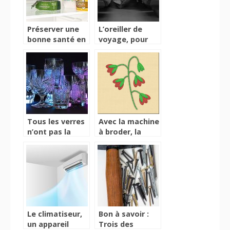
Préserver une
L’oreiller de
bonne santé en
voyage, pour
utilisant les
dormir
cellules de
paisiblement
refroidissement
dans les
transports
Tous les verres
Avec la machine
n’ont pas la
à broder, la
même
broderie est
fabrication
une véritable
partie de plaisir!
Le climatiseur,
Bon à savoir :
un appareil
Trois des