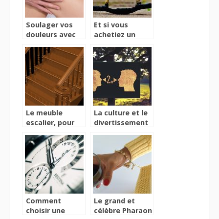
Soulager vos
Et si vous
douleurs avec
achetiez un
une attelle
cheval à bascule
pour votre
enfant ?
Le meuble
La culture et le
escalier, pour
divertissement
une décoration
à l’épreuve du
originale
Coronavirus
Comment
Le grand et
choisir une
célèbre Pharaon