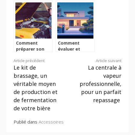
horloge murale
Akhenaton
?
Comment
Comment
préparer son
évaluer et
véhicule pour un
renforcer la
Lire
Article précédent
Article suivant
voyage ?
sécurité de
Le kit de
La centrale à
votre domicile
la
brassage, un
vapeur
suite
véritable moyen
professionnelle,
de production et
pour un parfait
de fermentation
repassage
de votre bière
Publié dans
Accessoires