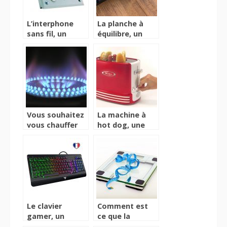
L’interphone
La planche à
sans fil, un
équilibre, un
accessoire peu
accessoire
exigeant dans
amélioratif des
son installation
conditions
d’équilibre
Vous souhaitez
La machine à
vous chauffer
hot dog, une
sans effort ?
machine
Jettez un coup
destinée et
d’œil à ce
appropriée pour
réchaud
la préparation
innovant
des hots dog
Le clavier
Comment est
gamer, un
ce que la
accessoire
balance