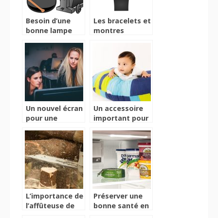
Besoin d’une
Les bracelets et
bonne lampe
montres
frontale?
connectés pour
votre santé
Un nouvel écran
Un accessoire
pour une
important pour
meilleure
la grossesse et
réussite
l’allaitement
professionnelle
L’importance de
Préserver une
l’affûteuse de
bonne santé en
chaîne
utilisant les