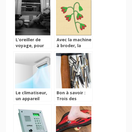
cellules de
refroidissement
L’oreiller de
Avec la machine
voyage, pour
à broder, la
dormir
broderie est
paisiblement
une véritable
dans les
partie de plaisir!
transports
Le climatiseur,
Bon à savoir :
un appareil
Trois des
d’émission de
nombreux types
fraîcheur en
de cloueurs
période de
chaleur