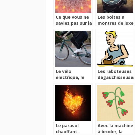
Ce que vous ne
Les boites a
saviez pas sur la
montres de luxe
symbolique du
les meilleures
Mandala
options pour les
montres de
haute
horlogerie
Le vélo
Les raboteuses
électrique, le
dégauchisseuses
vélo pour tous
la page des
bons plans
Le parasol
Avec la machine
chauffant :
à broder, la