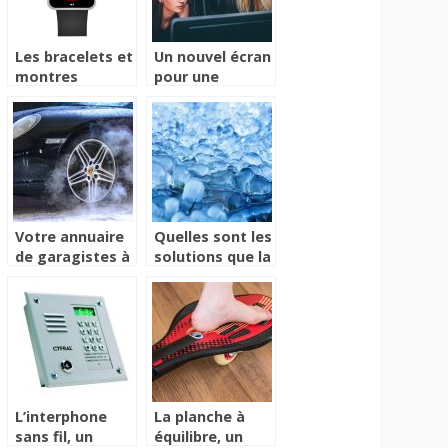
Les bracelets et
Un nouvel écran
montres
pour une
connectés pour
meilleure
votre santé
réussite
professionnelle
Votre annuaire
Quelles sont les
,
de garagistes à
solutions que la
disposition
cryothérapie
offrent pour
soigner les
douleurs du
corps ?
L’interphone
La planche à
sans fil, un
équilibre, un