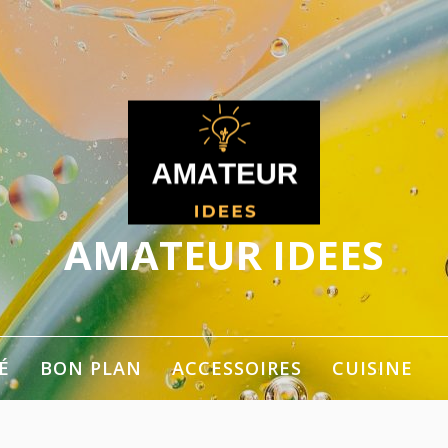
AMATEUR IDEES
ger les idées
É
BON PLAN
ACCESSOIRES
CUISINE