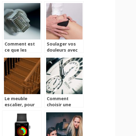
Comment est
Soulager vos
ce que les
douleurs avec
routeurs 4g
une attelle
influent sur
l’utilisation de
l’Internet ?
Le meuble
Comment
escalier, pour
choisir une
une décoration
horloge murale
originale
?