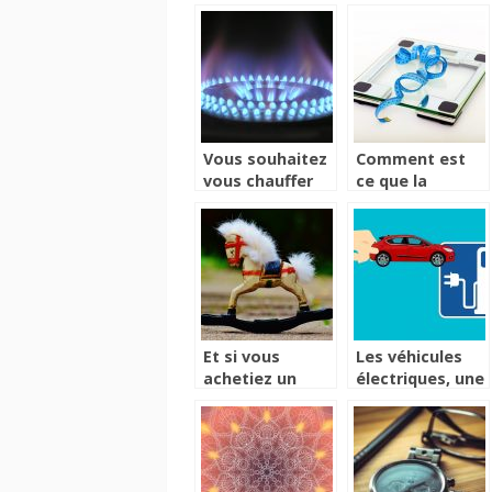
Vous souhaitez
Comment est
vous chauffer
ce que la
sans effort ?
balance
Jettez un coup
connectée
d’œil à ce
change notre
réchaud
vision de la
innovant
santé ?
Et si vous
Les véhicules
achetiez un
électriques, une
cheval à bascule
alternative
pour votre
bénéfique
enfant ?