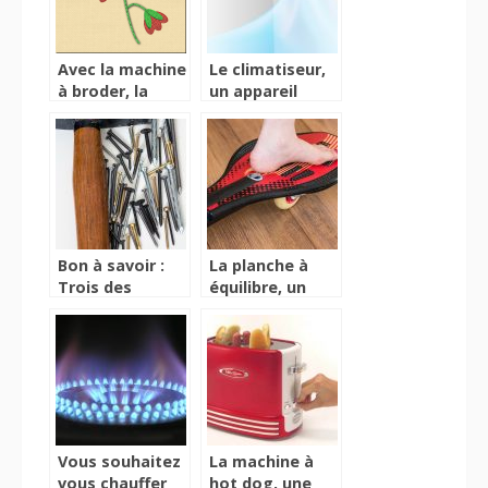
Avec la machine
Le climatiseur,
à broder, la
un appareil
broderie est
d’émission de
une véritable
fraîcheur en
partie de plaisir!
période de
chaleur
Bon à savoir :
La planche à
Trois des
équilibre, un
nombreux types
accessoire
de cloueurs
amélioratif des
conditions
d’équilibre
Vous souhaitez
La machine à
vous chauffer
hot dog, une