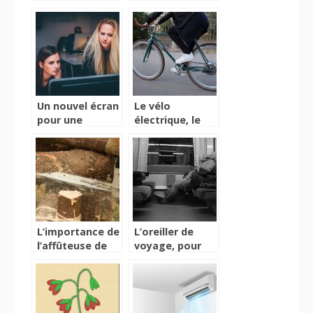
frontale?
connectés pour
votre santé
Un nouvel écran
Le vélo
pour une
électrique, le
meilleure
vélo pour tous
réussite
professionnelle
L’importance de
L’oreiller de
l’affûteuse de
voyage, pour
chaîne
dormir
paisiblement
dans les
transports