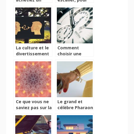
cheval à bascule
une décoration
pour votre
originale
enfant ?
La culture et le
Comment
divertissement
choisir une
à l’épreuve du
horloge murale
Coronavirus
?
Ce que vous ne
Le grand et
saviez pas sur la
célèbre Pharaon
symbolique du
Akhenaton
Mandala