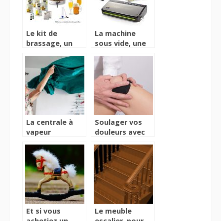
lors de votre
plongé
Le kit de
La machine
brassage, un
sous vide, une
véritable moyen
véritable
de production
machine de
et de
conservation et
fermentation
de protection
de votre bière
de vos aliments
La centrale à
Soulager vos
vapeur
douleurs avec
professionnelle,
une attelle
pour un parfait
repassage
Et si vous
Le meuble
achetiez un
escalier, pour