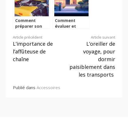
Comment
Comment
préparer son
évaluer et
véhicule pour un
renforcer la
Lire
Article précédent
Article suivant
voyage ?
sécurité de
L’importance de
L’oreiller de
votre domicile
la
l’affûteuse de
voyage, pour
suite
chaîne
dormir
paisiblement dans
les transports
Publié dans
Accessoires