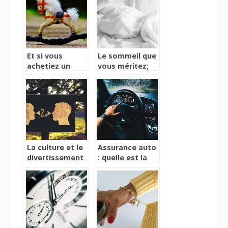
repassage
Et si vous
Le sommeil que
achetiez un
vous méritez;
cheval à bascule
grâce aux
pour votre
coussins
enfant ?
orthopédiques
La culture et le
Assurance auto
divertissement
: quelle est la
à l’épreuve du
meilleure
Coronavirus
garantie à
choisir et
pourquoi ?