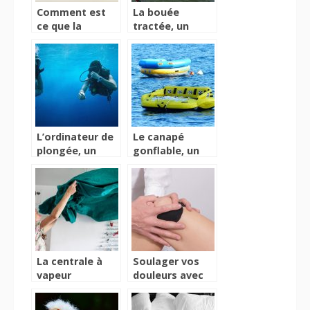
Comment est
La bouée
ce que la
tractée, un
balance
moyen idéal de
connectée
se divertir dans
change notre
l’eau
vision de la
santé ?
L’ordinateur de
Le canapé
plongée, un
gonflable, un
accessoire idéal
meuble devant
pour avoir
répondre à
toutes les
certaines
informations
normes pour
lors de votre
une bonne
plongé
utilisation
La centrale à
Soulager vos
vapeur
douleurs avec
professionnelle,
une attelle
pour un parfait