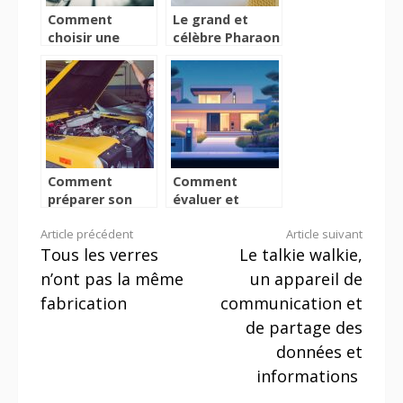
Comment
Le grand et
choisir une
célèbre Pharaon
horloge murale
Akhenaton
?
Comment
Comment
préparer son
évaluer et
véhicule pour un
renforcer la
Lire
Article précédent
Article suivant
voyage ?
sécurité de
Tous les verres
Le talkie walkie,
votre domicile
la
n’ont pas la même
un appareil de
suite
fabrication
communication et
de partage des
données et
informations