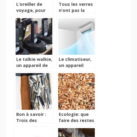
L’oreiller de
Tous les verres
voyage, pour
n’ont pas la
dormir
même
paisiblement
fabrication
dans les
transports
Le talkie walkie,
Le climatiseur,
un appareil de
un appareil
communication
d’émission de
et de partage
fraîcheur en
des données et
période de
informations
chaleur
Bon à savoir :
Ecologie: que
Trois des
faire des restes
nombreux types
de branches du
de cloueurs
jardinage?