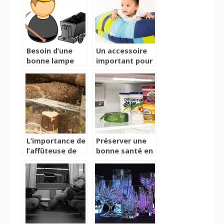
Besoin d’une
Un accessoire
bonne lampe
important pour
frontale?
la grossesse et
l’allaitement
L’importance de
Préserver une
l’affûteuse de
bonne santé en
chaîne
utilisant les
cellules de
refroidissement