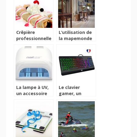
Crêpière
L’utilisation de
professionnelle
la mapemonde
pour la réussite
numérique chez
de vos crêpes
les adolescents.
La lampe à UV,
Le clavier
un accessoire
gamer, un
indispensable
accessoire
pour sècher vos
améliorateur
ongles
des
performances
de jeux vidéos