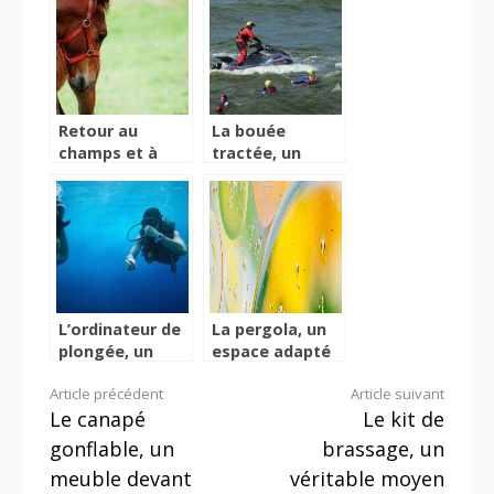
ongles
Retour au
La bouée
champs et à
tractée, un
votre écurie
moyen idéal de
sans souci,
se divertir dans
procurez vous
l’eau
de votre licol
cheval!
L’ordinateur de
La pergola, un
plongée, un
espace adapté
accessoire idéal
pour des
Lire
Article précédent
Article suivant
pour avoir
moments de
Le canapé
Le kit de
toutes les
détente et de
la
informations
relaxation
gonflable, un
brassage, un
lors de votre
suite
meuble devant
véritable moyen
plongé