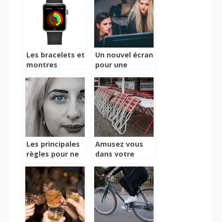
Les bracelets et
Un nouvel écran
montres
pour une
connectés pour
meilleure
votre santé
réussite
professionnelle
Les principales
Amusez vous
règles pour ne
dans votre
pas avoir des
jardin grâce à
cicatrices
une table
d’acné
pliante