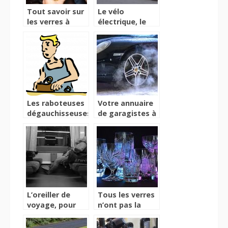
Tout savoir sur
Le vélo
les verres à
électrique, le
whisky
vélo pour tous
Les raboteuses
Votre annuaire
dégauchisseuses,
de garagistes à
la page des
disposition
bons plans
L’oreiller de
Tous les verres
voyage, pour
n’ont pas la
dormir
même
paisiblement
fabrication