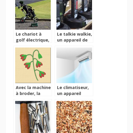
dans les
transports
Le chariot à
Le talkie walkie,
golf électrique,
un appareil de
un véritable
communication
accessoire
et de partage
approprié de
des données et
transport de
informations
matériel de golf
Avec la machine
Le climatiseur,
à broder, la
un appareil
broderie est
d’émission de
une véritable
fraîcheur en
partie de plaisir!
période de
chaleur