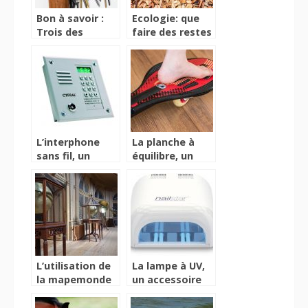
Bon à savoir :
Ecologie: que
Trois des
faire des restes
nombreux types
de branches du
de cloueurs
jardinage?
L’interphone
La planche à
sans fil, un
équilibre, un
accessoire peu
accessoire
exigeant dans
amélioratif des
son installation
conditions
d’équilibre
L’utilisation de
La lampe à UV,
la mapemonde
un accessoire
numérique chez
indispensable
les adolescents.
pour sècher vos