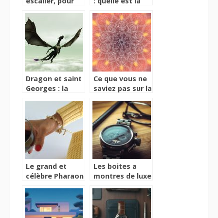
escalier, pour
: quelle est la
une décoration
meilleure
originale
garantie à
choisir et
pourquoi ?
Dragon et saint
Ce que vous ne
Georges : la
saviez pas sur la
vérité derrière
symbolique du
le mythe
Mandala
Le grand et
Les boites a
célèbre Pharaon
montres de luxe
Akhenaton
les meilleures
options pour les
montres de
haute