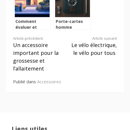
horlogerie
Comment
Porte-cartes
évaluer et
homme
renforcer la
premium :
Lire
Article précédent
Article suivant
sécurité de
conseils mode
Un accessoire
Le vélo électrique,
votre domicile
pour briller en
la
toute saison
important pour la
le vélo pour tous
suite
grossesse et
l’allaitement
Publié dans
Accessoires
Liens utiles