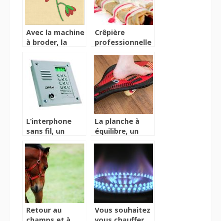
matériel de golf
Avec la machine
Crêpière
à broder, la
professionnelle
broderie est
pour la réussite
une véritable
de vos crêpes
partie de plaisir!
L’interphone
La planche à
sans fil, un
équilibre, un
accessoire peu
accessoire
exigeant dans
amélioratif des
son installation
conditions
d’équilibre
Retour au
Vous souhaitez
champs et à
vous chauffer