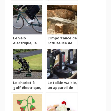
connectés pour
meilleure
votre santé
réussite
professionnelle
Le vélo
L’importance de
électrique, le
l’affûteuse de
vélo pour tous
chaîne
Le chariot à
Le talkie walkie,
golf électrique,
un appareil de
un véritable
communication
accessoire
et de partage
approprié de
des données et
transport de
informations