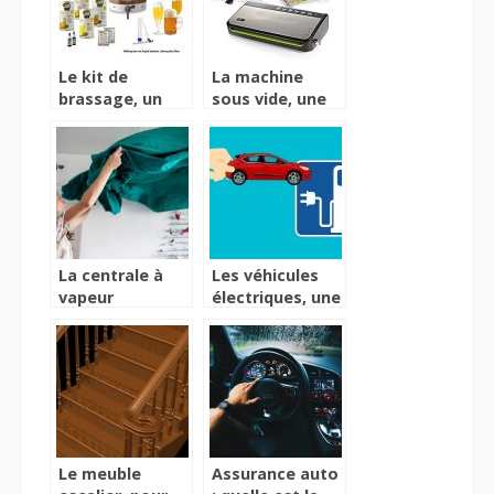
une bonne
utilisation
Le kit de
La machine
brassage, un
sous vide, une
véritable moyen
véritable
de production
machine de
et de
conservation et
fermentation
de protection
de votre bière
de vos aliments
La centrale à
Les véhicules
vapeur
électriques, une
professionnelle,
alternative
pour un parfait
bénéfique
repassage
Le meuble
Assurance auto