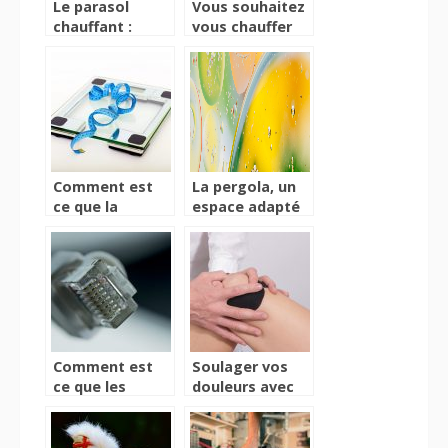
Le parasol
Vous souhaitez
chauffant :
vous chauffer
Besoin, critères
sans effort ?
de choix,
Jettez un coup
normes de
d’œil à ce
sécurité
réchaud
innovant
Comment est
La pergola, un
ce que la
espace adapté
balance
pour des
connectée
moments de
change notre
détente et de
vision de la
relaxation
santé ?
Comment est
Soulager vos
ce que les
douleurs avec
routeurs 4g
une attelle
influent sur
l’utilisation de