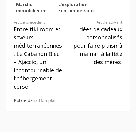
Marche
L’exploration
immobilier en
zen : immersion
mouvement :
totale dans
Lire
Article précédent
Article suivant
les tendances
l’univers d’un
Entre tiki room et
Idées de cadeaux
cles pour une
blog beaute et
la
evaluation
bien-etre
saveurs
personnalisés
reussie
suite
méditerranéennes
pour faire plaisir à
: Le Cabanon Bleu
maman à la fête
– Ajaccio, un
des mères
incontournable de
l’hébergement
corse
Publié dans
Bon plan