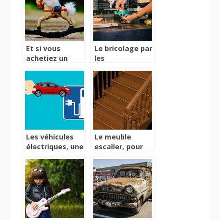
l’Internet ?
Et si vous
Le bricolage par
achetiez un
les
cheval à bascule
professionnels
pour votre
et leurs outils
enfant ?
Les véhicules
Le meuble
électriques, une
escalier, pour
alternative
une décoration
bénéfique
originale