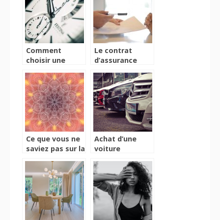
et calcul
Comment
Le contrat
choisir une
d’assurance
horloge murale
auto : que faut-
?
il savoir sur les
formules de
garanties
proposées ?
Ce que vous ne
Achat d’une
saviez pas sur la
voiture
symbolique du
d’occasion :
Mandala
Quelles sont les
principales
procédures à
suivre ?