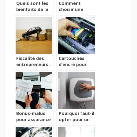
Quels sont les
Comment
bienfaits de la
choisir une
musique pour
assurance pour
les enfants ?
son premier
véhicule ?
Fiscalité des
Cartouches
entrepreneurs :
d’encre pour
pourquoi
imprimante :
privilégier
que faut-il
l’achat d’une
savoir ?
voiture neuve ?
Bonus-malus
Pourquoi faut-il
pour assurance
opter pour un
auto :
chauffe-eau
fonctionnement
électrique ?