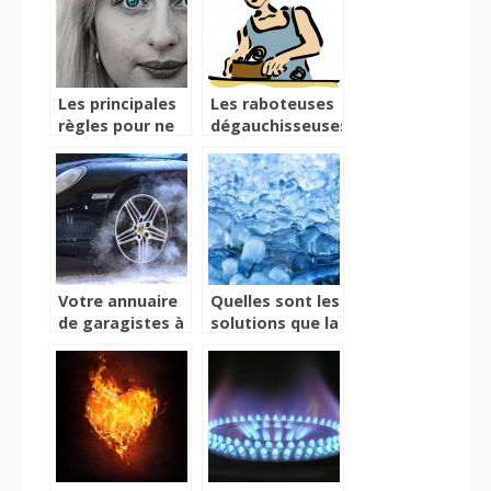
Les principales
Les raboteuses
règles pour ne
dégauchisseuses,
pas avoir des
la page des
cicatrices
bons plans
d’acné
Votre annuaire
Quelles sont les
de garagistes à
solutions que la
disposition
cryothérapie
offrent pour
soigner les
douleurs du
corps ?