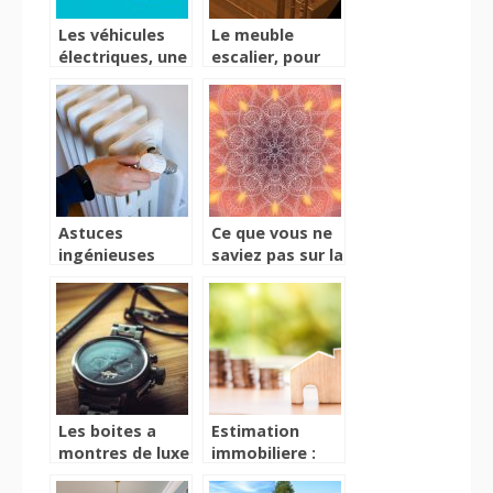
Les véhicules
Le meuble
électriques, une
escalier, pour
alternative
une décoration
bénéfique
originale
Astuces
Ce que vous ne
ingénieuses
saviez pas sur la
pour camoufler
symbolique du
un radiateur et
Mandala
embellir votre
espace
Les boites a
Estimation
montres de luxe
immobiliere :
les meilleures
l’expertise d’un