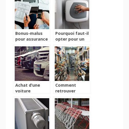
véhicule ?
l’achat d’une
voiture neuve ?
Bonus-malus
Pourquoi faut-il
pour assurance
opter pour un
auto :
chauffe-eau
fonctionnement
électrique ?
et calcul
Achat d’une
Comment
voiture
retrouver
d’occasion :
rapidement une
Quelles sont les
bibliothèque en
principales
France?
procédures à
suivre ?