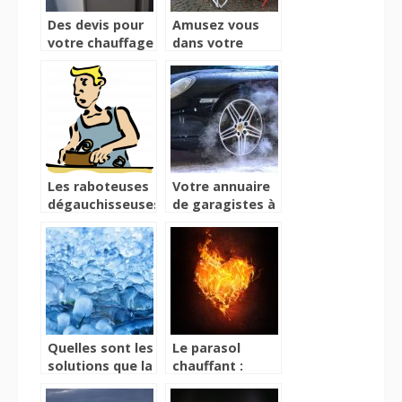
Des devis pour
Amusez vous
votre chauffage
dans votre
réalisés par des
jardin grâce à
professionnels
une table
pliante
Les raboteuses
Votre annuaire
dégauchisseuses,
de garagistes à
la page des
disposition
bons plans
Quelles sont les
Le parasol
solutions que la
chauffant :
cryothérapie
Besoin, critères
offrent pour
de choix,