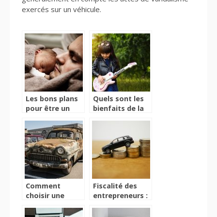
exercés sur un véhicule.
Les bons plans
Quels sont les
pour être un
bienfaits de la
super papa
musique pour
les enfants ?
Comment
Fiscalité des
choisir une
entrepreneurs :
assurance pour
pourquoi
son premier
privilégier