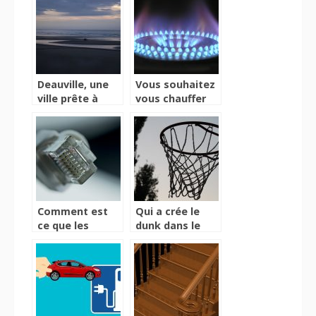
soigner les
normes de
douleurs du
sécurité
corps ?
Deauville, une
Vous souhaitez
ville prête à
vous chauffer
accueillir vos
sans effort ?
événements
Jettez un coup
durant toute
d’œil à ce
l’année
réchaud
innovant
Comment est
Qui a crée le
ce que les
dunk dans le
routeurs 4g
basketball ?
influent sur
l’utilisation de
l’Internet ?