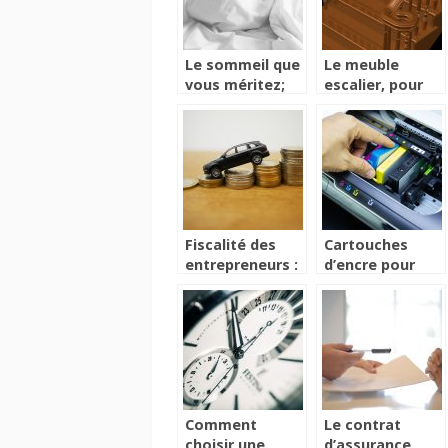
Le sommeil que
Le meuble
vous méritez;
escalier, pour
grâce aux
une décoration
coussins
originale
orthopédiques
Fiscalité des
Cartouches
entrepreneurs :
d’encre pour
pourquoi
imprimante :
privilégier
que faut-il
l’achat d’une
savoir ?
voiture neuve ?
Comment
Le contrat
choisir une
d’assurance