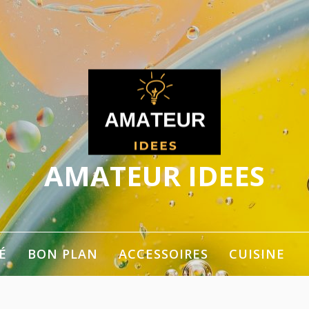
AMATEUR IDEES
ger les idées
É
BON PLAN
ACCESSOIRES
CUISINE