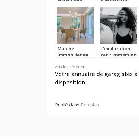
horloge murale
auto : que faut-
?
il savoir sur les
formules de
garanties
proposées ?
Marche
L’exploration
immobilier en
zen : immersion
mouvement :
totale dans
Lire
Article précédent
les tendances
l’univers d’un
Votre annuaire de garagistes à
cles pour une
blog beaute et
la
evaluation
bien-etre
disposition
reussie
suite
Publié dans
Bon plan