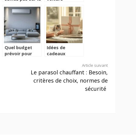
symbolique du
d’occasion :
Mandala
Quelles sont les
principales
procédures à
suivre ?
Quel budget
Idées de
prévoir pour
cadeaux
une
personnalisés
Article suivant
climatisation
pour faire
Le parasol chauffant : Besoin,
100m2 ?
plaisir à maman
à la fête des
critères de choix, normes de
mères
sécurité