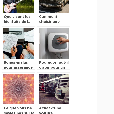
Quels sont les
Comment
bienfaits de la
choisir une
musique pour
assurance pour
les enfants ?
son premier
véhicule ?
Bonus-malus
Pourquoi faut-il
pour assurance
opter pour un
auto :
chauffe-eau
fonctionnement
électrique ?
et calcul
Ce que vous ne
Achat d’une
saviez pas sur la
voiture