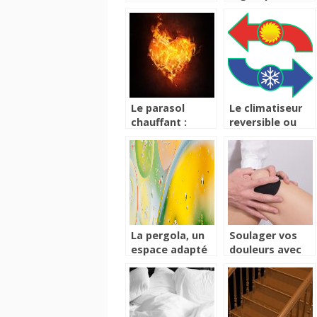
professionnelles
pas avoir des
cicatrices
d’acné
Le parasol
Le climatiseur
chauffant :
reversible ou
Besoin, critères
thermopompe
de choix,
normes de
sécurité
La pergola, un
Soulager vos
espace adapté
douleurs avec
pour des
une attelle
moments de
détente et de
relaxation