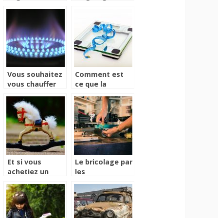
la page des
disposition
bons plans
Vous souhaitez
Comment est
vous chauffer
ce que la
sans effort ?
balance
Jettez un coup
connectée
d’œil à ce
change notre
réchaud
vision de la
innovant
santé ?
Et si vous
Le bricolage par
achetiez un
les
cheval à bascule
professionnels
pour votre
et leurs outils
enfant ?